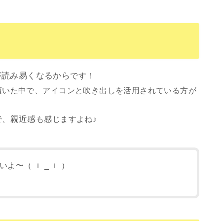
が読み易くなるから
です！
頂いた中で、アイコンと吹き出しを活用されている方が
。
で、
親近感
も感じますよね♪
〜（ ｉ _ ｉ ）