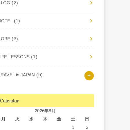
(2)
BLOG
(1)
HOTEL
(3)
KOBE
(1)
LIFE LESSONS
(5)
TRAVEL in JAPAN
Calendar
2026年8月
月
火
水
木
金
土
日
1
2