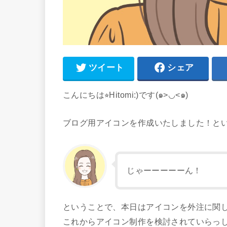
ツイート
シェア
こんにちは⭐︎Hitomi:)です(๑>◡<๑)
ブログ用アイコンを作成いたしました！と
じゃーーーーーん！
ということで、本日はアイコンを外注に関
これからアイコン制作を検討されていらっ