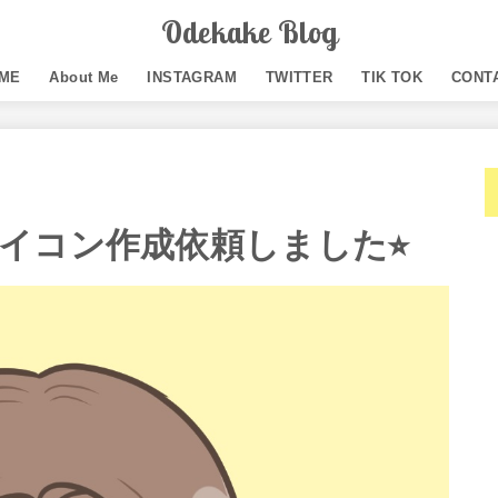
Odekake Blog
ME
About Me
INSTAGRAM
TWITTER
TIK TOK
CONT
イコン作成依頼しました⭐︎