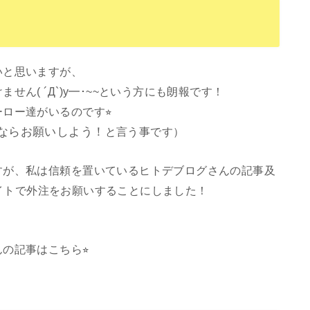
いと思いますが、
ん( ´Д`)y━･~~という方にも朗報です！
ロー達がいるのです⭐︎
ならお願いしよう！
と言う事です）
すが、私は信頼を置いているヒトデブログさんの記事及
イトで外注をお願いすることにしました！
の記事はこちら⭐︎